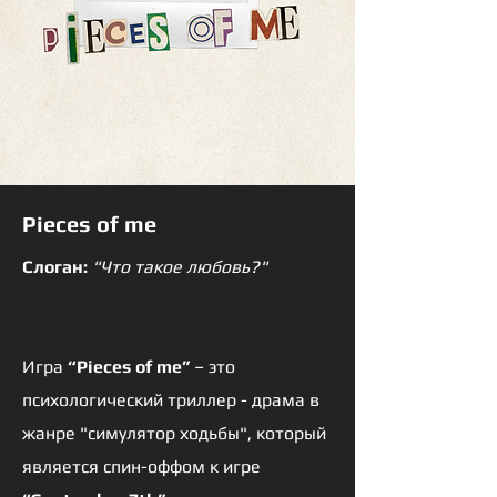
Pieces of me
Слоган:
"Что такое любовь?"
Игра
“Pieces of me”
– это
психологический триллер - драма в
жанре "симулятор ходьбы", который
является спин-оффом к игре